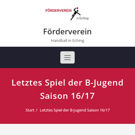
Skip
to
content
Förderverein
Handball in Eching
Letztes Spiel der B-Jugend
Saison 16/17
Start
Letztes Spiel der B-Jugend Saison 16/17